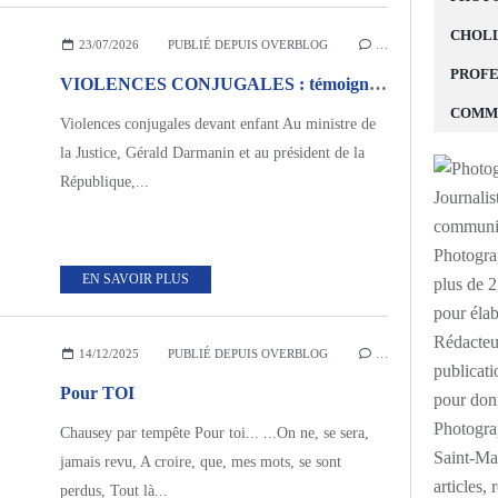
CHOLL
23/07/2026
PUBLIÉ DEPUIS OVERBLOG
…
PROFE
VIOLENCES CONJUGALES : témoignage / enquête. PARTIE 1
COMM
Violences conjugales devant enfant Au ministre de
la Justice, Gérald Darmanin et au président de la
République,...
Photogra
EN SAVOIR PLUS
plus de 
pour élab
Rédacteur
14/12/2025
PUBLIÉ DEPUIS OVERBLOG
…
publicati
Pour TOI
pour donn
Photograp
Chausey par tempête Pour toi... ...On ne, se sera,
Saint-Mal
jamais revu, A croire, que, mes mots, se sont
articles,
perdus, Tout là...