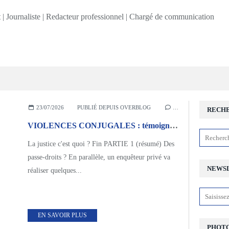
23/07/2026
PUBLIÉ DEPUIS OVERBLOG
…
RECH
VIOLENCES CONJUGALES : témoignage / enquête. PARTIE 2
La justice c'est quoi ? Fin PARTIE 1 (résumé) Des
passe-droits ? En parallèle, un enquêteur privé va
NEWS
réaliser quelques...
EN SAVOIR PLUS
PHOTO