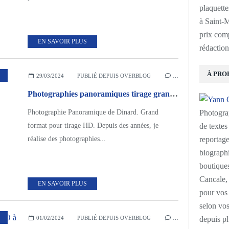
plaquette
à Saint-M
prix com
EN SAVOIR PLUS
rédaction
À PRO
,
PHOTOGRAPHE SAINT MALO
29/03/2024
PUBLIÉ DEPUIS OVERBLOG
…
Photographies panoramiques tirage grand format
Photographie Panoramique de Dinard. Grand
Photogra
format pour tirage HD. Depuis des années, je
de textes 
réalise des photographies...
reportage
biographi
boutiques
Cancale, 
EN SAVOIR PLUS
pour vos 
selon vos
,
PHOTOGRAPHE ENTREPRISE SAINT MALO
01/02/2024
PUBLIÉ DEPUIS OVERBLOG
…
depuis pl