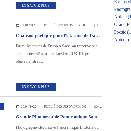
Exclusivi
EN SAVOIR PLUS
Photogr
Article
(1
Grand F
31/01/2023
PUBLIÉ DEPUIS OVERBLOG
…
Poésie
(1
Chanson poétique pour l'Ukraine de Damien Saez : ievguenia : Cover Jeanne Chollet
Auteur
(
Parmi les textes de Damien Saez, on retrouve sur
son dernier EP sortit en Janvier 2023 Telegram,
plusieurs titres...
EN SAVOIR PLUS
,
PHOTOGRAPHE
26/04/2022
PUBLIÉ DEPUIS OVERBLOG
…
Grande Photographie Panoramique Saint-Malo
Photographie décorative Panoramique L'Etoile du