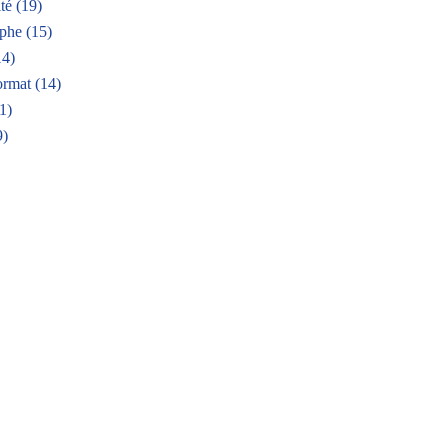
té
(19)
aphe
(15)
4)
ormat
(14)
1)
9)