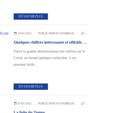
EN SAVOIR PLUS
24/01/2022
PUBLIÉ DEPUIS OVERBLOG
…
Quelques chiffres intéressants et officiels sur le Vaccin Covid de janvier 2022.
Parmi la grande désinformation des chiffres sur le
Covid, en faisant quelques recherches, il est
pourtant facile...
EN SAVOIR PLUS
07/01/2022
PUBLIÉ DEPUIS OVERBLOG
…
La fuite du Temps.