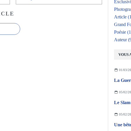
Exclusivi
Photogr
ICLE
Article
(1
Grand F
Poésie
(1
Auteur
(
VOUS 
01/03/2
La Guerr
05/02/2
Le Slam 
05/02/2
Une bête