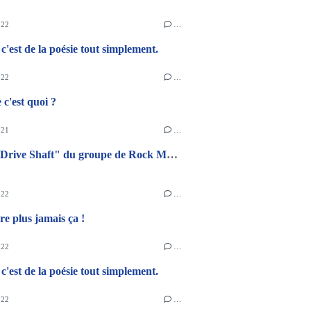
022
…
c'est de la poésie tout simplement.
022
…
 c'est quoi ?
021
…
Teaser "Drive Shaft" du groupe de Rock Malouin Baiser d'H2
022
…
e plus jamais ça !
022
…
c'est de la poésie tout simplement.
022
…