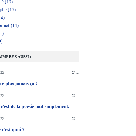
té
(19)
aphe
(15)
4)
ormat
(14)
1)
9)
AIMEREZ AUSSI :
022
…
e plus jamais ça !
022
…
c'est de la poésie tout simplement.
022
…
 c'est quoi ?