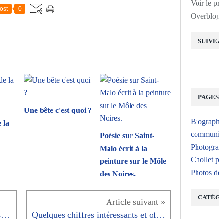
Voir le p
ost
0
Overblo
SUIVE
PAGES
Une bête c'est quoi ?
Biograph
 la
communic
Poésie sur Saint-
Photogra
Malo écrit à la
Chollet p
peinture sur le Môle
Photos d
des Noires.
CATÉG
Je vais emmerder les non-vaccinés » dixit le président Macron
Quelques chiffres intéressants et officiels sur le Vaccin Covid de janvier 2022.