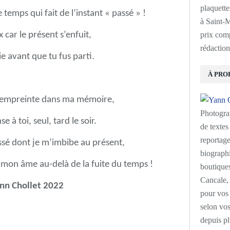
plaquette
 temps qui fait de l’instant « passé » !
à Saint-M
prix com
x car le présent s’enfuit,
rédaction
oie avant que tu fus parti.
À PRO
n empreinte dans ma mémoire,
Photogra
 à toi, seul, tard le soir.
de textes 
reportage
ssé dont je m’imbibe au présent,
biographi
 mon âme au-delà de la fuite du temps !
boutiques
Cancale, 
n Chollet 2022
pour vos 
selon vos
depuis pl