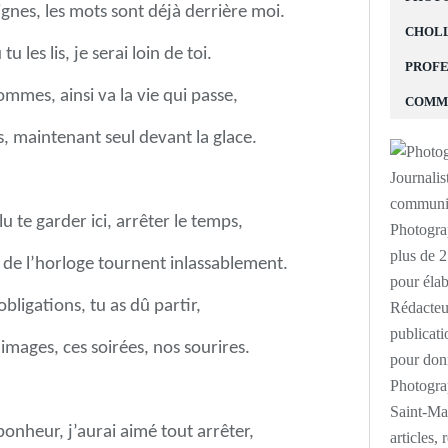
lignes, les mots sont déjà derrière moi.
CHOLL
tu les lis, je serai loin de toi.
PROFE
hommes, ainsi va la vie qui passe,
COMM
s, maintenant seul devant la glace.
 te garder ici, arrêter le temps,
Photogra
plus de 
es de l’horloge tournent inlassablement.
pour élab
obligations, tu as dû partir,
Rédacteur
publicati
s images, ces soirées, nos sourires.
pour donn
Photograp
Saint-Mal
onheur, j’aurai aimé tout arrêter,
articles,