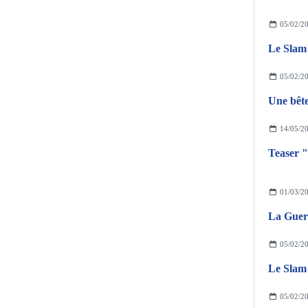
05/02/2
Le Slam 
05/02/2
Une bête
14/05/2
01/03/2
La Guerr
05/02/2
Le Slam 
05/02/2