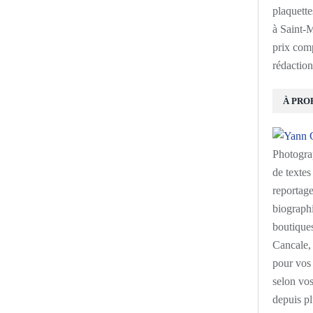
plaquette
à Saint-M
prix com
rédaction
À PRO
Photogra
de textes 
reportage
biographi
boutiques
Cancale, 
pour vos 
selon vos
depuis pl