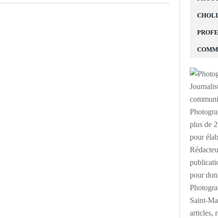
CHOLL
PROFE
COMM
Photogra
plus de 
pour élab
Rédacteur
publicati
pour donn
Photograp
Saint-Mal
articles,