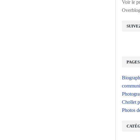
Voir le p
Overblo
SUIVE
PAGES
Biograph
communic
Photogra
Chollet p
Photos d
CATÉG